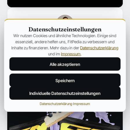
Datenschutzeinstellungen
Wir nutzen Cookies und ähnliche Technologien. Einige sind
Jonas Bauer
essenziell, andere helfen uns, FitPedia zu verbessern und
Inhalte zu finanzieren. Mehr dazu in der
Datenschutzerklärung
PUBLIC HEALTH UND GESUNDHEITSKOMMUNIKATION
und im
Impressum
.
Arbeitet im Bereich Public Health und
Gesundheitskommunikation. Bereitet komplexe Themen aus
Alle akzeptieren
dem Gesundheitswesen klar und praxisnah auf.
Speichern
Profil und weitere Beiträge →
Individuelle Datenschutzeinstellungen
ANZEIGE
Datenschutzerklärung
·
Impressum