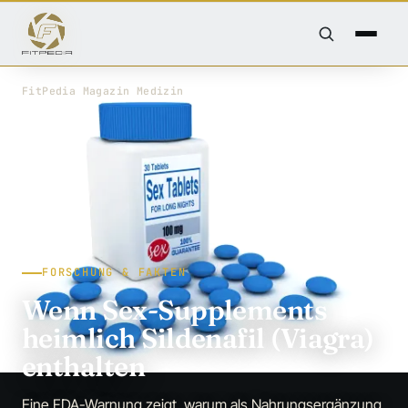
FitPedia
/
Magazin
/
Medizin
FORSCHUNG & FAKTEN
Wenn Sex-Supplements
heimlich Sildenafil (Viagra)
enthalten
Eine FDA-Warnung zeigt, warum als Nahrungsergänzung