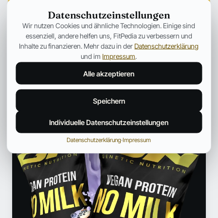
Datenschutzeinstellungen
PUBLIC HEALTH UND GESUNDHEITSKOMMUNIKATION
Wir nutzen Cookies und ähnliche Technologien. Einige sind
Arbeitet im Bereich Public Health und
essenziell, andere helfen uns, FitPedia zu verbessern und
Gesundheitskommunikation. Bereitet komplexe Themen aus
Inhalte zu finanzieren. Mehr dazu in der
Datenschutzerklärung
dem Gesundheitswesen klar und praxisnah auf.
und im
Impressum
.
Profil und weitere Beiträge →
Alle akzeptieren
ANZEIGE
Speichern
Individuelle Datenschutzeinstellungen
Datenschutzerklärung
·
Impressum