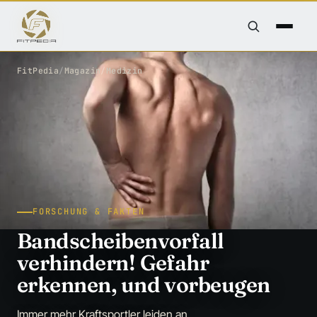
FitPedia
/
Magazin
/
Medizin
FORSCHUNG & FAKTEN
Bandscheibenvorfall
verhindern! Gefahr
erkennen, und vorbeugen
Immer mehr Kraftsportler leiden an