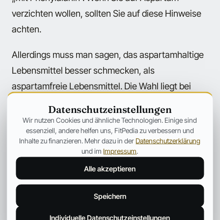
verzichten wollen, sollten Sie auf diese Hinweise
achten.
Allerdings muss man sagen, das aspartamhaltige
Lebensmittel besser schmecken, als
aspartamfreie Lebensmittel. Die Wahl liegt bei
Ihnen.
Datenschutzeinstellungen
Wir nutzen Cookies und ähnliche Technologien. Einige sind
Quellen:
essenziell, andere helfen uns, FitPedia zu verbessern und
Inhalte zu finanzieren. Mehr dazu in der
Datenschutzerklärung
und im
Impressum
.
K
ulczycki A. Jr.: Aspartame-induced urticaria. In:
Annals of Internal Medicine. Vol. 104, Pg. 207,
Alle akzeptieren
1986
Speichern
Schiffman, S.S. et al.
(1987): Aspartame and
Individuelle Datenschutzeinstellungen