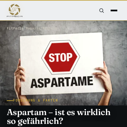
FitPedia
/
Magazin
/
Medizin
FORSCHUNG & FAKTEN
Aspartam – ist es wirklich
so gefährlich?