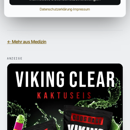
susceptibility to headache.
In: N. Engl. J. Med. Bd.
Datenschutzerklärung
·
Impressum
317, S. 1181–1185, PMID 3657889
← Mehr aus Medizin
ANZEIGE