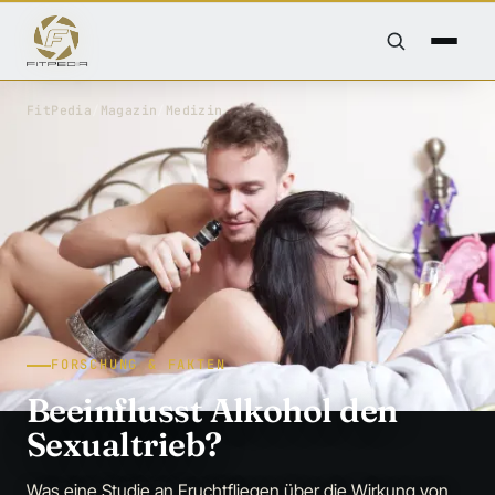
FitPedia
/
Magazin
/
Medizin
FORSCHUNG & FAKTEN
Beeinflusst Alkohol den
Sexualtrieb?
Was eine Studie an Fruchtfliegen über die Wirkung von