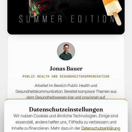
Jonas Bauer
PUBLIC HEALTH UND GESUNDHEITSKOMMUNIKATION
Arbeitet im Bereich Public Health und
Gesundheitskommunikation. Bereitet komplexe Themen aus
dem Gesundheitswesen klar und praxisnah auf.
Datenschutzeinstellungen
Profil und weitere Beiträge →
Wir nutzen Cookies und ähnliche Technologien. Einige sind
essenziell, andere helfen uns, FitPedia zu verbessern und
ANZEIGE
Inhalte zu finanzieren. Mehr dazu in der
Datenschutzerklärung