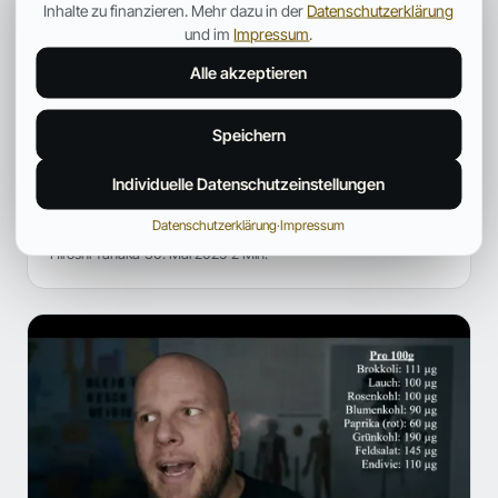
Inhalte zu finanzieren. Mehr dazu in der
Datenschutzerklärung
und im
Impressum
.
Alle akzeptieren
SUPPLEMENTS
Speichern
Top 5 – Sind DAS die neuen
Superfoods?
Individuelle Datenschutzeinstellungen
Superfoods sind in der Lebensmittelbranche schon seit
Längerem ein regelrechter Hype.
Datenschutzerklärung
·
Impressum
Hiroshi Tanaka
30. Mai 2025
2 Min.