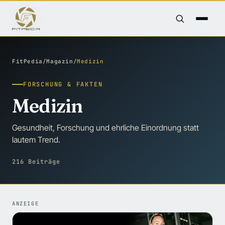
FitPedia
/
Magazin
/
Medizin
FORSCHUNG & FAKTEN
Medizin
Gesundheit, Forschung und ehrliche Einordnung statt
lautem Trend.
216 Beiträge
ANZEIGE