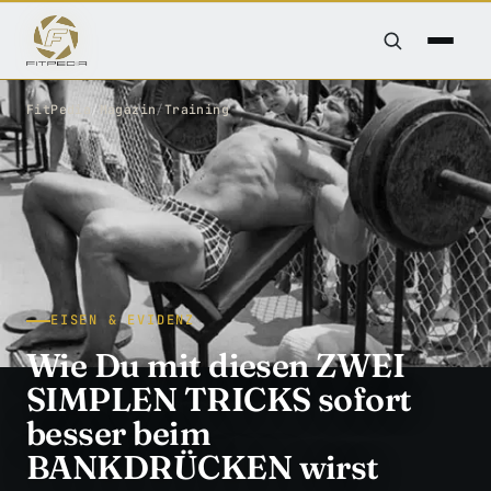
FitPedia
/
Magazin
/
Training
EISEN & EVIDENZ
Wie Du mit diesen ZWEI
SIMPLEN TRICKS sofort
besser beim
BANKDRÜCKEN wirst