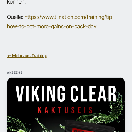
können.
Quelle:
https://www.t-nation.com/training/tip-
how-to-get-more-gains-on-back-day
← Mehr aus Training
ANZEIGE