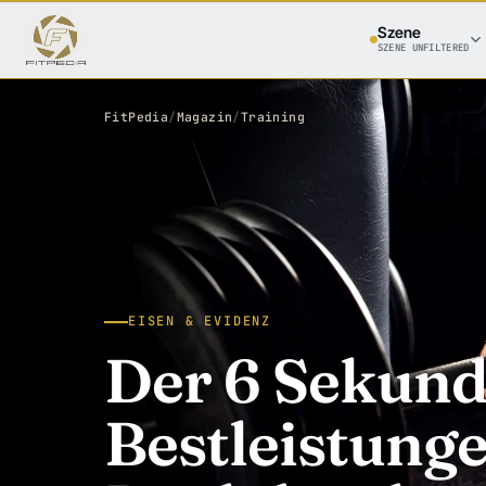
Szene
SZENE UNFILTERED
FitPedia
/
Magazin
/
Training
EISEN & EVIDENZ
Der 6 Sekund
Bestleistung