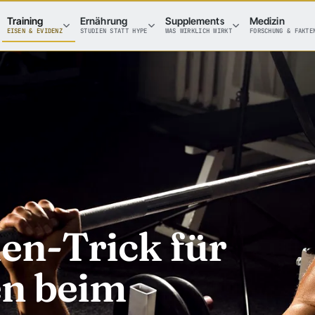
Training
Ernährung
Supplements
Medizin
EISEN & EVIDENZ
STUDIEN STATT HYPE
WAS WIRKLICH WIRKT
FORSCHUNG & FAKTE
en-Trick für
en beim