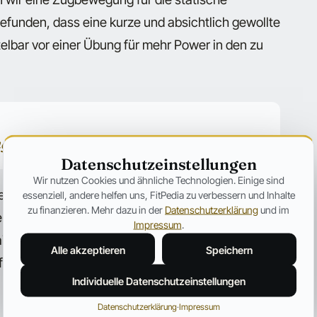
efunden, dass eine kurze und absichtlich gewollte
elbar vor einer Übung für mehr Power in den zu
 für den KOMPLETTEN KÖRPER ist!
Datenschutzeinstellungen
Wir nutzen Cookies und ähnliche Technologien. Einige sind
nen der Gegenspieler bewirken, dass diese dem
essenziell, andere helfen uns, FitPedia zu verbessern und Inhalte
zu finanzieren. Mehr dazu in der
Datenschutzerklärung
und im
isten nicht „im Wege“ stehen. Caiozzo et al.
Impressum
.
ainingsprogramm mit der „Kontraktionstechnik“
Alle akzeptieren
Speichern
fektiver sei als nur die „Hauptmuskeln“ zu
Individuelle Datenschutzeinstellungen
Datenschutzerklärung
·
Impressum