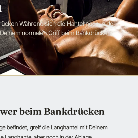
n
ücken Während sich die Hantel noch in der
it Deinem normalen Griff beim Bankdrücken.
ower beim Bankdrücken
ge befindet, greif die Langhantel mit Deinem
e Langhantel aber noch in der Ablage.