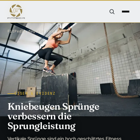
FitPedia
/
Magazin
/
Training
EISEN & EVIDENZ
Kniebeugen Sprünge
verbessern die
Sprungleistung
Vertikale Sprünge sind ein hoch geschätztes Fitness