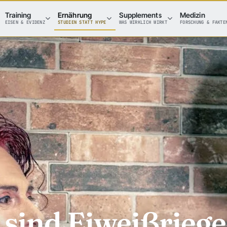
Training
Ernährung
Supplements
Medizin
EISEN & EVIDENZ
STUDIEN STATT HYPE
WAS WIRKLICH WIRKT
FORSCHUNG & FAKTE
ind Eiweißriege