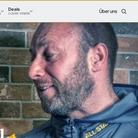
Deals
Über uns
N
CLEVER SPAREN
l