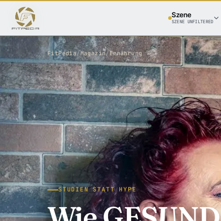
Szene
SZENE UNFILTERED
FitPedia
/
Magazin
/
Ernährung
STUDIEN STATT HYPE
Wie GESUND s