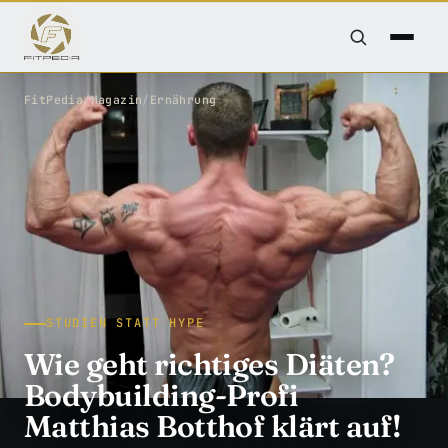
FitPedia
/
Magazin
/
Ernährung
STUDIEN STATT HYPE
Wie geht richtiges Diäten?
Bodybuilding-Profi
Matthias Botthof klärt auf!