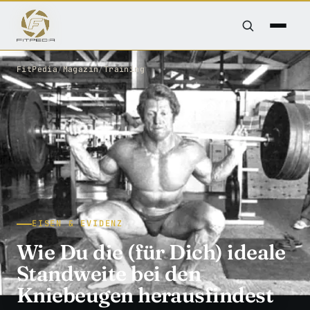
FitPedia
/
Magazin
/
Training
EISEN & EVIDENZ
Wie Du die (für Dich) ideale
Standweite bei den
Kniebeugen herausfindest