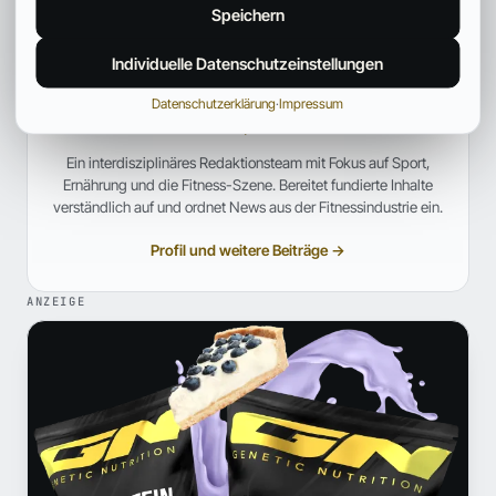
Speichern
Individuelle Datenschutzeinstellungen
Fitpedia Redaktionsteam
Datenschutzerklärung
·
Impressum
REDAKTION UND QUALITÄTSPRÜFUNG
Ein interdisziplinäres Redaktionsteam mit Fokus auf Sport,
Ernährung und die Fitness-Szene. Bereitet fundierte Inhalte
verständlich auf und ordnet News aus der Fitnessindustrie ein.
Profil und weitere Beiträge →
ANZEIGE