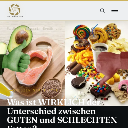
FitPedia
/
Magazin
/
Ernährung
STUDIEN STATT HYPE
Was ist WIRKLICH der
Unterschied zwischen
GUTEN und SCHLECHTEN