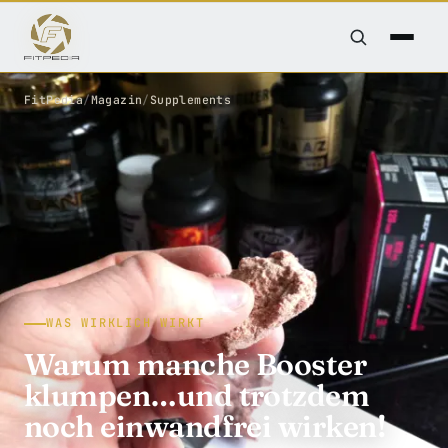
FitPedia
/
Magazin
/
Supplements
WAS WIRKLICH WIRKT
Warum manche Booster
klumpen…und trotzdem
noch einwandfrei wirken!