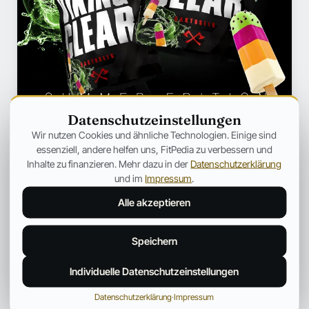
Datenschutzeinstellungen
Wir nutzen Cookies und ähnliche Technologien. Einige sind
essenziell, andere helfen uns, FitPedia zu verbessern und
Inhalte zu finanzieren. Mehr dazu in der
Datenschutzerklärung
und im
Impressum
.
Alle akzeptieren
Fitpedia Redaktionsteam
REDAKTION UND QUALITÄTSPRÜFUNG
Speichern
Ein interdisziplinäres Redaktionsteam mit Fokus auf Sport,
Ernährung und die Fitness-Szene. Bereitet fundierte Inhalte
Individuelle Datenschutzeinstellungen
verständlich auf und ordnet News aus der Fitnessindustrie ein.
Datenschutzerklärung
·
Impressum