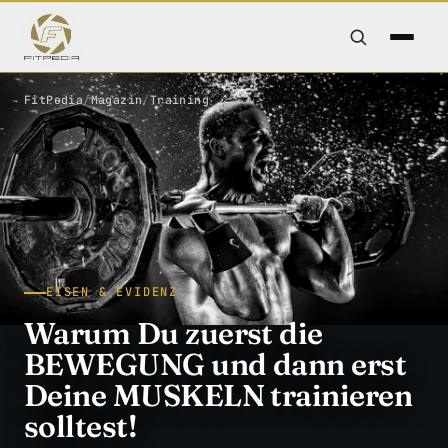
FitPedia
/
Magazin
/
Training
EISEN & EVIDENZ
Warum Du zuerst die
BEWEGUNG und dann erst
Deine MUSKELN trainieren
solltest!