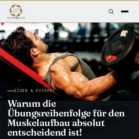
FitPedia
/
Magazin
/
Training
EISEN & EVIDENZ
Warum die
Übungsreihenfolge für den
Muskelaufbau absolut
entscheidend ist!