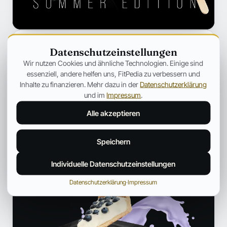
Datenschutzeinstellungen
Wir nutzen Cookies und ähnliche Technologien. Einige sind
essenziell, andere helfen uns, FitPedia zu verbessern und
Inhalte zu finanzieren. Mehr dazu in der
Datenschutzerklärung
Fitpedia Redaktionsteam
und im
Impressum
.
REDAKTION UND QUALITÄTSPRÜFUNG
Alle akzeptieren
Ein interdisziplinäres Redaktionsteam mit Fokus auf Sport,
Ernährung und die Fitness-Szene. Bereitet fundierte Inhalte
verständlich auf und ordnet News aus der Fitnessindustrie ein.
Speichern
Profil und weitere Beiträge →
Individuelle Datenschutzeinstellungen
ANZEIGE
Datenschutzerklärung
·
Impressum