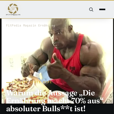
FitPedia
/
Magazin
/
Ernährung
STUDIEN STATT HYPE
Warum die Aussage „Die
Ernährung macht 70% aus“
absoluter Bulls**t ist!