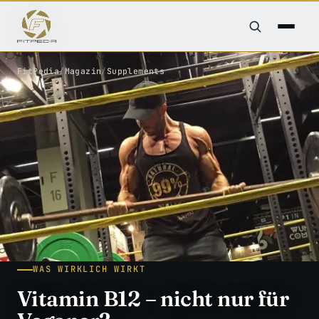
FitPedia
/
Magazin
/
Supplements
WAS WIRKLICH WIRKT
Vitamin B12 – nicht nur für