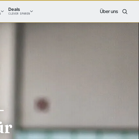
Deals
Über uns
N
CLEVER SPAREN
–
ür