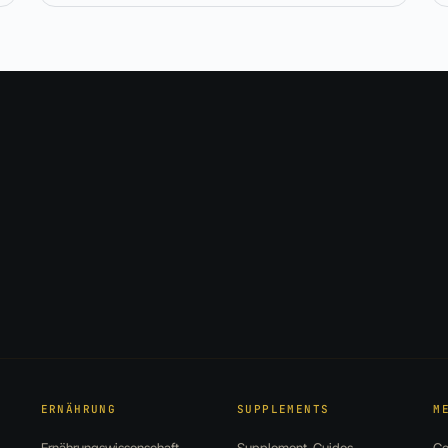
ERNÄHRUNG
SUPPLEMENTS
M
Ernährungswissenschaft
Supplement-Guides
Ge