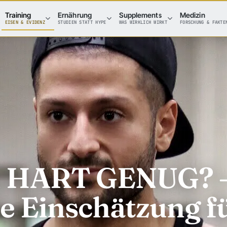
Training
Ernährung
Supplements
Medizin
EISEN & EVIDENZ
STUDIEN STATT HYPE
WAS WIRKLICH WIRKT
FORSCHUNG & FAKTE
Du HART GENUG? 
e Einschätzung f