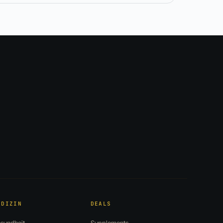
EDIZIN
DEALS
sundheit
Supplements