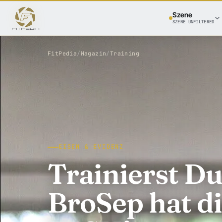
Szene
SZENE UNFILTERED
FitPedia
/
Magazin
/
Training
EISEN & EVIDENZ
Trainierst 
BroSep hat di