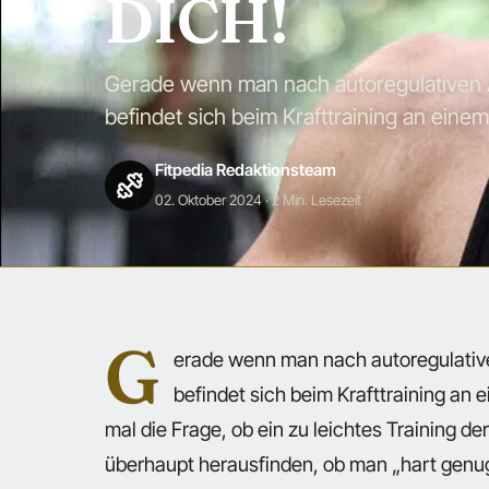
DICH!
Gerade wenn man nach autoregulativen A
befindet sich beim Krafttraining an einem 
Fitpedia Redaktionsteam
02. Oktober 2024
· 2 Min. Lesezeit
G
erade wenn man nach autoregulative
befindet sich beim Krafttraining an e
mal die Frage, ob ein zu leichtes Training d
überhaupt herausfinden, ob man „hart genug