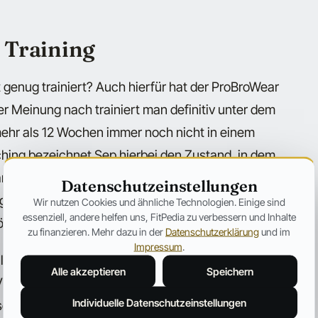
s Training
genug trainiert? Auch hierfür hat der ProBroWear
er Meinung nach trainiert man definitiv unter dem
hr als 12 Wochen immer noch nicht in einem
ching bezeichnet Sep hierbei den Zustand, in dem
 mehr Arbeit verrichtet, als man verkraften
Datenschutzeinstellungen
 gepaart mit einem anschließenden Deload sollte
Wir nutzen Cookies und ähnliche Technologien. Einige sind
essenziell, andere helfen uns, FitPedia zu verbessern und Inhalte
önnen.
zu finanzieren. Mehr dazu in der
Datenschutzerklärung
und im
Impressum
.
llzu wichtig. Profis würden von solchen
Alle akzeptieren
Speichern
ele, die nichts von Deloads halten, trainieren in
Individuelle Datenschutzeinstellungen
sonsten würden sie verstehen, wofür Deloads