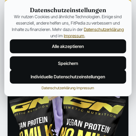
Datenschutzeinstellungen
Fitpedia Redaktionsteam
Wir nutzen Cookies und ähnliche Technologien. Einige sind
REDAKTION UND QUALITÄTSPRÜFUNG
essenziell, andere helfen uns, FitPedia zu verbessern und
Ein interdisziplinäres Redaktionsteam mit Fokus auf Sport,
Inhalte zu finanzieren. Mehr dazu in der
Datenschutzerklärung
Ernährung und die Fitness-Szene. Bereitet fundierte Inhalte
und im
Impressum
.
verständlich auf und ordnet News aus der Fitnessindustrie ein.
Alle akzeptieren
Profil und weitere Beiträge →
Speichern
ANZEIGE
Individuelle Datenschutzeinstellungen
Datenschutzerklärung
·
Impressum