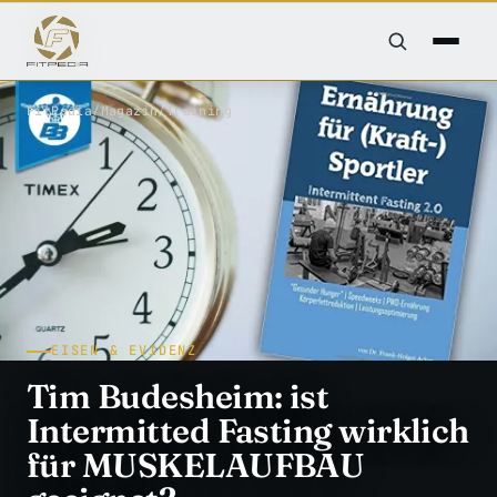
FitPedia
/
Magazin
/
Training
EISEN & EVIDENZ
Tim Budesheim: ist
Intermitted Fasting wirklich
für MUSKELAUFBAU