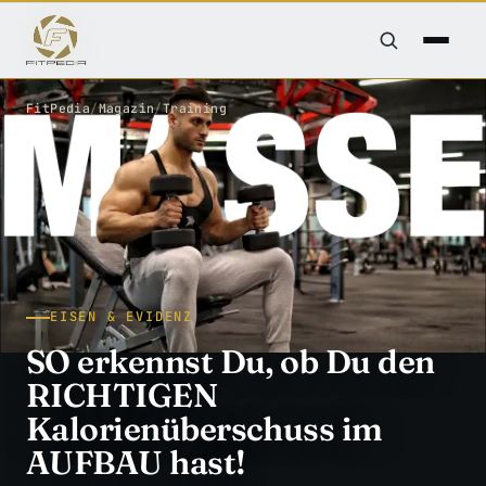
FitPedia
/
Magazin
/
Training
EISEN & EVIDENZ
SO erkennst Du, ob Du den
RICHTIGEN
Kalorienüberschuss im
AUFBAU hast!