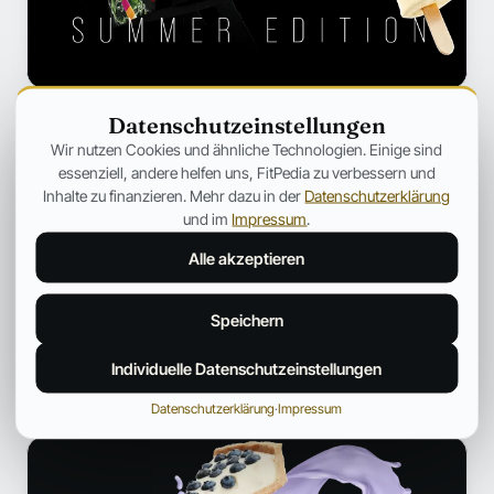
Datenschutzeinstellungen
Wir nutzen Cookies und ähnliche Technologien. Einige sind
essenziell, andere helfen uns, FitPedia zu verbessern und
Inhalte zu finanzieren. Mehr dazu in der
Datenschutzerklärung
Fitpedia Redaktionsteam
und im
Impressum
.
REDAKTION UND QUALITÄTSPRÜFUNG
Alle akzeptieren
Ein interdisziplinäres Redaktionsteam mit Fokus auf Sport,
Ernährung und die Fitness-Szene. Bereitet fundierte Inhalte
Speichern
verständlich auf und ordnet News aus der Fitnessindustrie ein.
Profil und weitere Beiträge →
Individuelle Datenschutzeinstellungen
Datenschutzerklärung
·
Impressum
ANZEIGE