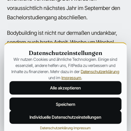
voraussichtlich nächstes Jahr im September den
Bachelorstudiengang abschließen.
Bodybuilding ist nicht nur dermaßen undankbar,
sondern auch harte Arbeit. Woche um Woche!
Muskeln aufzubauen dauert lange !!! Vorallem wer
Datenschutzeinstellungen
Wir nutzen Cookies und ähnliche Technologien. Einige sind
Fitnessmodels bewundert und seinen Körper in
essenziell, andere helfen uns, FitPedia zu verbessern und
eine „vergleichbare“ Form bringen will sollte nicht
Inhalte zu finanzieren. Mehr dazu in der
Datenschutzerklärung
und im
Impressum
.
davon ausgehen nach 6 Monaten sein Ziel
Alle akzeptieren
erreicht zu haben. Natürlich geht es mit Hilfe von
Steroiden schneller, doch ist das noch eine Kunst
Speichern
??? Damit schafft es jeder, doch wenn du stolz
drauf sein willst dann führt kein Weg am Schweiß,
Individuelle Datenschutzeinstellungen
am Zeitaufwand, am vernünftigem ernähren oder
Datenschutzerklärung
·
Impressum