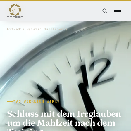
FitPedia
/
Magazin
/
Supplements
WAS WIRKLICH WIRKT
Schluss mit dem Irrglauben
um die Mahlzeit nach dem