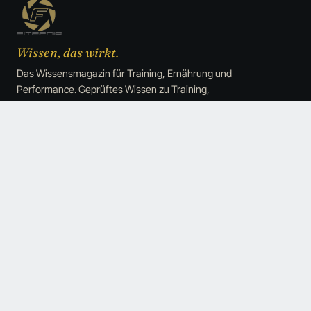
Wissen, das wirkt.
Das Wissensmagazin für Training, Ernährung und
Performance. Geprüftes Wissen zu Training,
Ernährung und Performance, ohne den üblichen
Hype.
SZENE
TRAINING
News
Muskelaufbau & Kraft
Köpfe
Trainingswissenschaft
Debatten
Trainingspläne
Performance
Fettabbau