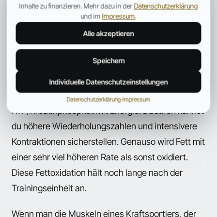
Die Insulinspiegel werden hoch und die Spiegel
Inhalte zu finanzieren. Mehr dazu in der
Datenschutzerklärung
und im
Impressum
.
kataboler Hormone werden niedrig gehalten.
Gleichzeitig wird sichergestellt, dass die Muskeln
Alle akzeptieren
eine kontinuierliche Zufuhr von Nährstoffen und
Speichern
Bausteinen erhalten. Das Protein und die
Kohlenhydrate halten den Proteinabbau niedrig
Individuelle Datenschutzeinstellungen
und die Kohlenhydrate, versorgen den
Datenschutzerklärung
·
Impressum
ATP/Kreatinphosphat mit Energie. Dadurch kannst
du höhere Wiederholungszahlen und intensivere
Kontraktionen sicherstellen. Genauso wird Fett mit
einer sehr viel höheren Rate als sonst oxidiert.
Diese Fettoxidation hält noch lange nach der
Trainingseinheit an.
Wenn man die Muskeln eines Kraftsportlers, der