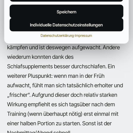
„DOWNER“ hilft definitiv dabei, den
Speichern
Einschlafprozess einzuleiten und zu
Individuelle Datenschutzeinstellungen
beschleunigen. Was das Durchschlafen angeht,
Datenschutzerklärung
·
Impressum
hatte der ein oder andere mit Alpträumen zu
kämpfen und ist deswegen aufgewacht. Andere
wiederum konnten dank des
Schlafsupplements besser durchschlafen. Ein
weiterer Pluspunkt: wenn man in der Früh
aufwacht, fühlt man sich tatsächlich erholter und
„frischer“. Aufgrund dieser doch relativ starken
Wirkung empfiehlt es sich tagsüber nach dem
Training (wenn überhaupt nötig) erst einmal mit
einer halben Portion zu starten. Sonst ist der
Nachmittag/Abend schnell