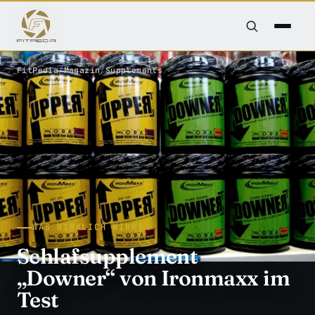
FitPedia
/
Magazin
/
Supplements
WAS WIRKLICH WIRKT
Schlafsupplement
„Downer“ von Ironmaxx im
Test