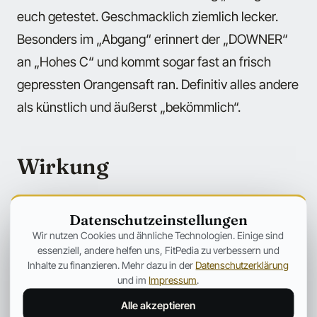
euch getestet. Geschmacklich ziemlich lecker.
Besonders im „Abgang“ erinnert der „DOWNER“
an „Hohes C“ und kommt sogar fast an frisch
gepressten Orangensaft ran. Definitiv alles andere
als künstlich und äußerst „bekömmlich“.
Wirkung
Wir haben das Produkt über mehrere Tage
Datenschutzeinstellungen
ausgiebig vor dem Schlafengehen und auch nach
Wir nutzen Cookies und ähnliche Technologien. Einige sind
dem Training am Nachmittag und Abend getestet.
essenziell, andere helfen uns, FitPedia zu verbessern und
Inhalte zu finanzieren. Mehr dazu in der
Datenschutzerklärung
Von der Wirkung her müssen wir sagen, dass die
und im
Impressum
.
Meinungen teilweise auseinandergehen. Bei
Alle akzeptieren
einem Punkt sind wir uns jedoch alle einig: Der