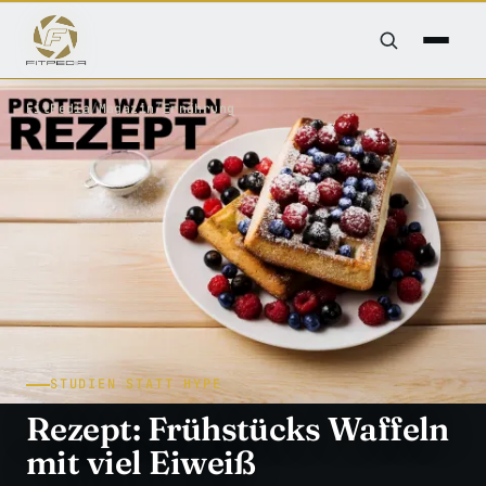
FitPedia
/
Magazin
/
Ernährung
STUDIEN STATT HYPE
Rezept: Frühstücks Waffeln
mit viel Eiweiß