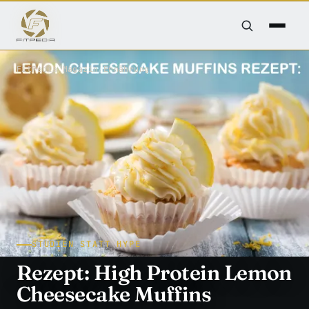
FitPedia
/
Magazin
/
Ernährung
STUDIEN STATT HYPE
Rezept: High Protein Lemon
Cheesecake Muffins