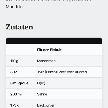
Mandeln
Zutaten
Für den Biskuit:
110 g
Mandelmehl
80 g
Xylit (Birkenzucker oder Xucker)
6 m.-große
Ei(er)
200 ml
Sahne
1 Pck.
Backpulver