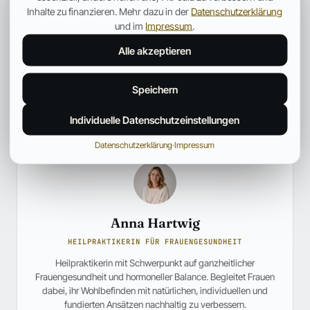
Inhalte zu finanzieren. Mehr dazu in der
Datenschutzerklärung
und im
Impressum
.
Alle akzeptieren
Speichern
Individuelle Datenschutzeinstellungen
Datenschutzerklärung
·
Impressum
Anna Hartwig
HEILPRAKTIKERIN FÜR FRAUENGESUNDHEIT
Heilpraktikerin mit Schwerpunkt auf ganzheitlicher
Frauengesundheit und hormoneller Balance. Begleitet Frauen
dabei, ihr Wohlbefinden mit natürlichen, individuellen und
fundierten Ansätzen nachhaltig zu verbessern.