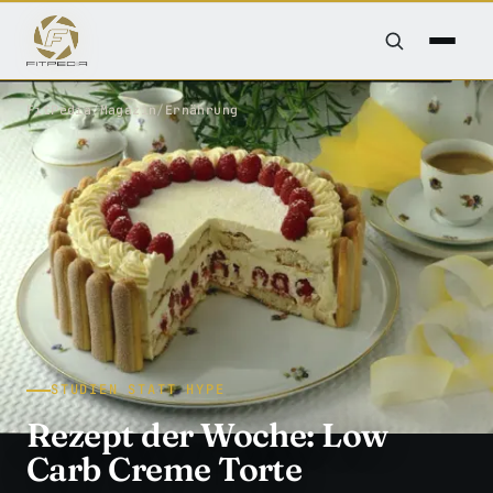
FitPedia
/
Magazin
/
Ernährung
STUDIEN STATT HYPE
Rezept der Woche: Low
Carb Creme Torte