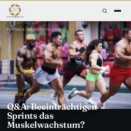
FitPedia
/
Magazin
/
Training
EISEN & EVIDENZ
Q&A: Beeinträchtigen
Sprints das
Muskelwachstum?