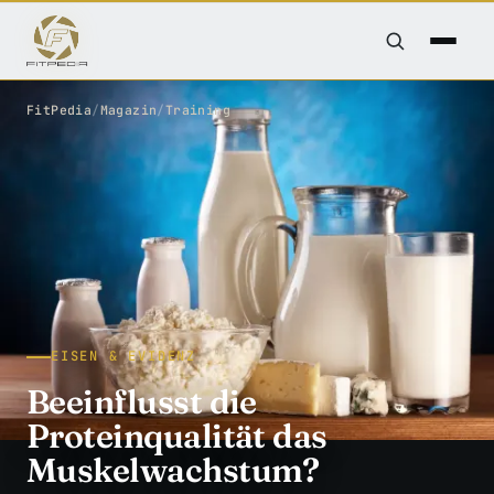
FitPedia
/
Magazin
/
Training
EISEN & EVIDENZ
Beeinflusst die
Proteinqualität das
Muskelwachstum?