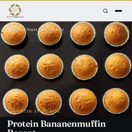
FitPedia
/
Magazin
/
Ernährung
STUDIEN STATT HYPE
Protein Bananenmuffin