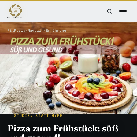
FitPedia
/
Magazin
/
Ernährung
STUDIEN STATT HYPE
Pizza zum Frühstück: süß