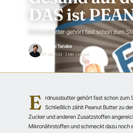
DAS ist PEA
Erdnussbutter gehört fast schon zum Sta
Hiroshi Tanaka
27. Juli 2024
· 2 Min. Lesezeit
E
rdnussbutter gehört fast schon zum S
Schließlich zählt Peanut Butter zu de
Zucker und anderen Zusatzstoffen angereiche
Mikronährstoffen und schmeckt dazu noch ex