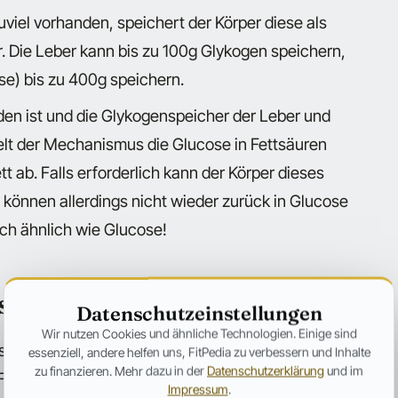
zuviel vorhanden, speichert der Körper diese als
. Die Leber kann bis zu 100g Glykogen speichern,
e) bis zu 400g speichern.
en ist und die Glykogenspeicher der Leber und
delt der Mechanismus die Glucose in Fettsäuren
 ab. Falls erforderlich kann der Körper dieses
 können allerdings nicht wieder zurück in Glucose
ch ähnlich wie Glucose!
se aus?
Datenschutzeinstellungen
Wir nutzen Cookies und ähnliche Technologien. Einige sind
 anders aus: Der Verzehr hat sehr viel weniger
essenziell, andere helfen uns, FitPedia zu verbessern und Inhalte
zu finanzieren. Mehr dazu in der
Datenschutzerklärung
und im
 Fructose vorwiegend im Leberorgan
Impressum
.