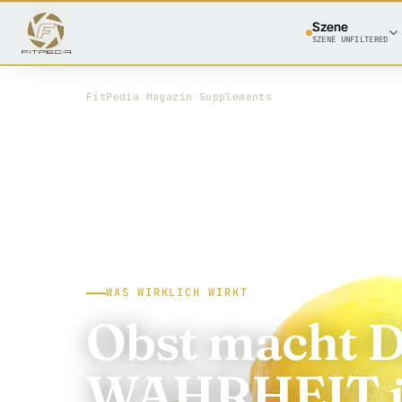
Szene
SZENE UNFILTERED
FitPedia
/
Magazin
/
Supplements
WAS WIRKLICH WIRKT
Obst macht D
WAHRHEIT 