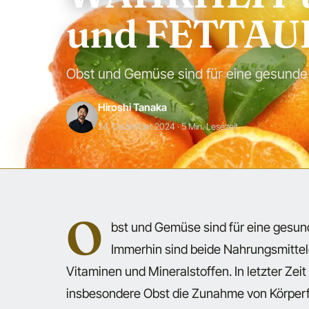
und FETTAU
Obst und Gemüse sind für eine gesunde
Hiroshi Tanaka
24. Dezember 2024
· 5 Min. Lesezeit
O
bst und Gemüse sind für eine gesu
Immerhin sind beide Nahrungsmittelg
Vitaminen und Mineralstoffen. In letzter Zei
insbesondere Obst die Zunahme von Körperfet