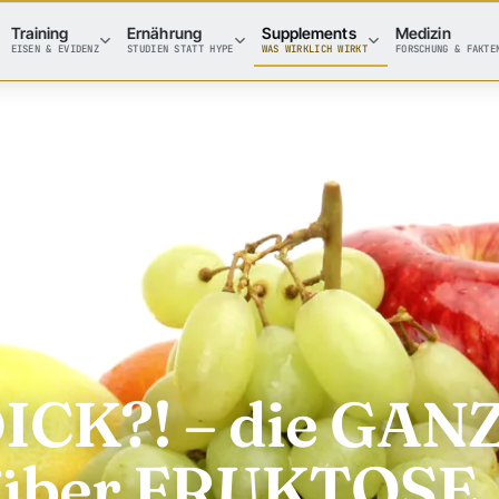
Training
Ernährung
Supplements
Medizin
EISEN & EVIDENZ
STUDIEN STATT HYPE
WAS WIRKLICH WIRKT
FORSCHUNG & FAKTE
ICK?! – die GAN
über FRUKTOSE