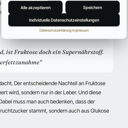
das der Mechanismus im Prinzip kein Insulin
Alle akzeptieren
Speichern
men und zu verstoffwechseln. Man denkt jetzt
Individuelle Datenschutzeinstellungen
Datenschutzerklärung
·
Impressum
d, ist Fruktose doch ein Supernährstoff.
rperfettzunahme“
edacht. Der entscheidende Nachteil an Fruktose
hert wird, sondern nur in der Leber. Und diese
 Dabei muss man auch bedenken, dass der
 Fruchtzucker stammt, sondern auch aus Glukose