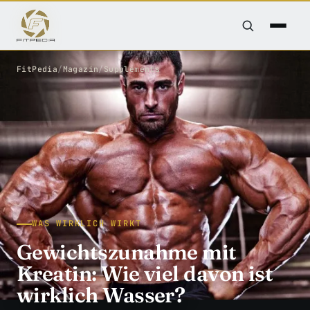
FitPedia
/
Magazin
/
Supplements
WAS WIRKLICH WIRKT
Gewichtszunahme mit
Kreatin: Wie viel davon ist
wirklich Wasser?