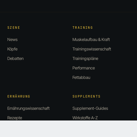
SZENE
TRAINING
News
Muskelaufbau & Kraft
Köpfe
Trainingswissenschaft
Debatten
Trainingspläne
Performance
Fettabbau
ERNÄHRUNG
SUPPLEMENTS
Ernährungswissenschaft
Supplement-Guides
Rezepte
Wirkstoffe A-Z
Abnehmen & Diät
Reviews & Tests
Basics