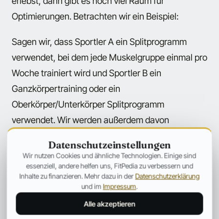
erlebst, dann gibt es noch viel Raum für
Optimierungen. Betrachten wir ein Beispiel:
Sagen wir, dass Sportler A ein Splitprogramm
verwendet, bei dem jede Muskelgruppe einmal pro
Woche trainiert wird und Sportler B ein
Ganzkörpertraining oder ein
Oberkörper/Unterkörper Splitprogramm
verwendet. Wir werden außerdem davon
ausgehen, dass alles andere gleich ist: Training,
Datenschutzeinstellungen
Konsistenz, Ernährung, Supplementation, Ruhe,
Wir nutzen Cookies und ähnliche Technologien. Einige sind
usw.
essenziell, andere helfen uns, FitPedia zu verbessern und
Inhalte zu finanzieren. Mehr dazu in der
Datenschutzerklärung
und im
Impressum
.
Während der ersten 3 Jahre kann
Sportler A, „Mr. Splitprogramm“,
Alle akzeptieren
folgende Zuwächse verzeichnen: