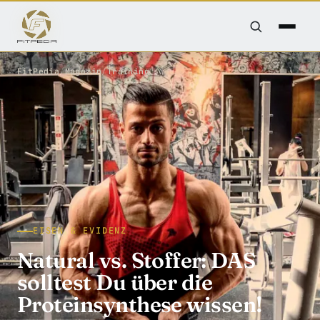
FitPedia
/
Magazin
/
Training
EISEN & EVIDENZ
Natural vs. Stoffer: DAS
solltest Du über die
Proteinsynthese wissen!