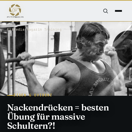
FitPedia
/
Magazin
/
Training
EISEN & EVIDENZ
Nackendrücken = besten
Übung für massive
Schultern?!