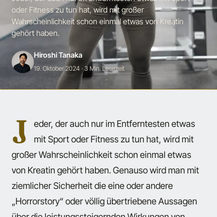
oder Fitness zu tun hat, wird mit großer
Wahrscheinlichkeit schon einmal etwas von Kreatin
gehört haben.
Hiroshi Tanaka
19. Oktober 2024
· 3 Min. Lesezeit
J
eder, der auch nur im Entferntesten etwas
mit Sport oder Fitness zu tun hat, wird mit
großer Wahrscheinlichkeit schon einmal etwas
von Kreatin gehört haben. Genauso wird man mit
ziemlicher Sicherheit die eine oder andere
„Horrorstory“ oder völlig übertriebene Aussagen
über die leistungssteigernden Wirkungen von