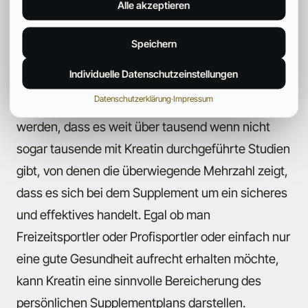
Alle akzeptieren
„TRAUMPAAR“ für den Muskelaufbau!
Speichern
Fazit
Individuelle Datenschutzeinstellungen
Datenschutzerklärung
·
Impressum
Zum Abschluss dieses Artikels sollte erwähnt
werden, dass es weit über tausend wenn nicht
sogar tausende mit Kreatin durchgeführte Studien
gibt, von denen die überwiegende Mehrzahl zeigt,
dass es sich bei dem Supplement um ein sicheres
und effektives handelt. Egal ob man
Freizeitsportler oder Profisportler oder einfach nur
eine gute Gesundheit aufrecht erhalten möchte,
kann Kreatin eine sinnvolle Bereicherung des
persönlichen Supplementplans darstellen.