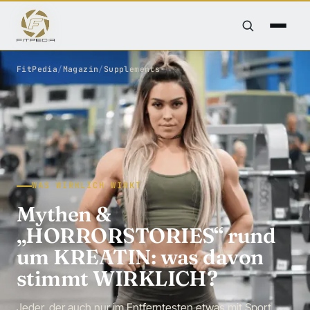
FitPedia
/
Magazin
/
Supplements
WAS WIRKLICH WIRKT
Mythen &
„HORRORSTORIES“ rund
um KREATIN: was davon
stimmt WIRKLICH?
Jeder, der auch nur im Entferntesten etwas mit Sport