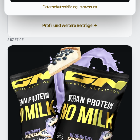
Ein interdisziplinäres Redaktionsteam mit Fokus auf Sport,
Datenschutzerklärung
·
Impressum
Ernährung und die Fitness-Szene. Bereitet fundierte Inhalte
verständlich auf und ordnet News aus der Fitnessindustrie ein.
Profil und weitere Beiträge →
ANZEIGE