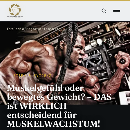
FitPedia
/
Magazin
/
Training
EISEN & EVIDENZ
Muskelgefühl oder
bewegtes Gewicht? – DAS
ist WIRKLICH
entscheidend für
MUSKELWACHSTUM!