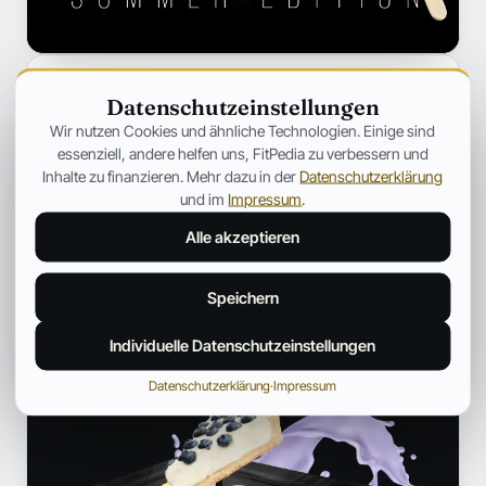
Datenschutzeinstellungen
Wir nutzen Cookies und ähnliche Technologien. Einige sind
essenziell, andere helfen uns, FitPedia zu verbessern und
Fitpedia Redaktionsteam
Inhalte zu finanzieren. Mehr dazu in der
Datenschutzerklärung
und im
Impressum
.
REDAKTION UND QUALITÄTSPRÜFUNG
Alle akzeptieren
Ein interdisziplinäres Redaktionsteam mit Fokus auf Sport,
Ernährung und die Fitness-Szene. Bereitet fundierte Inhalte
verständlich auf und ordnet News aus der Fitnessindustrie ein.
Speichern
Profil und weitere Beiträge →
Individuelle Datenschutzeinstellungen
ANZEIGE
Datenschutzerklärung
·
Impressum