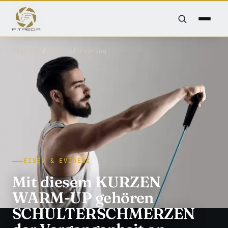
FitPedia
/
Magazin
/
Training
EISEN & EVIDENZ
Mit diesem KURZEN
WARM-UP gehören
SCHULTERSCHMERZEN