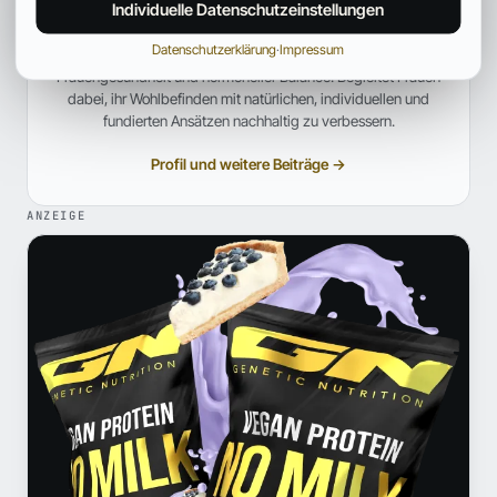
Individuelle Datenschutzeinstellungen
HEILPRAKTIKERIN FÜR FRAUENGESUNDHEIT
Datenschutzerklärung
·
Impressum
Heilpraktikerin mit Schwerpunkt auf ganzheitlicher
Frauengesundheit und hormoneller Balance. Begleitet Frauen
dabei, ihr Wohlbefinden mit natürlichen, individuellen und
fundierten Ansätzen nachhaltig zu verbessern.
Profil und weitere Beiträge →
ANZEIGE