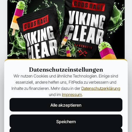
Datenschutzeinstellungen
Wir nutzen Cookies und ähnliche Technologien. Einige sind
essenziell, andere helfen uns, FitPedia zu verbessern und
Inhalte zu finanzieren. Mehr dazu in der
Datenschutzerklärung
und im
Impressum
.
Alle akzeptieren
Speichern
Anna Hartwig