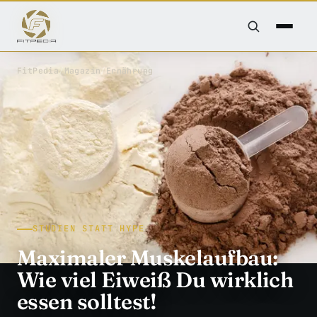
FitPedia
/
Magazin
/
Ernährung
STUDIEN STATT HYPE
Maximaler Muskelaufbau:
Wie viel Eiweiß Du wirklich
essen solltest!