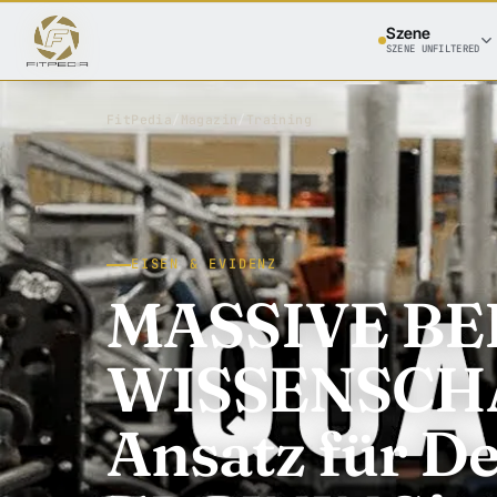
Szene
SZENE UNFILTERED
FitPedia
/
Magazin
/
Training
EISEN & EVIDENZ
MASSIVE BEI
WISSENSCH
Ansatz für 