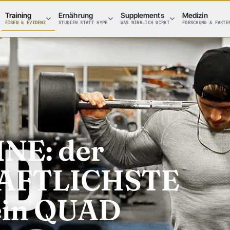
Training
Ernährung
Supplements
Medizin
EISEN & EVIDENZ
STUDIEN STATT HYPE
WAS WIRKLICH WIRKT
FORSCHUNG & FAKTE
NE: der
AFTLICHSTE
Dein QUAD