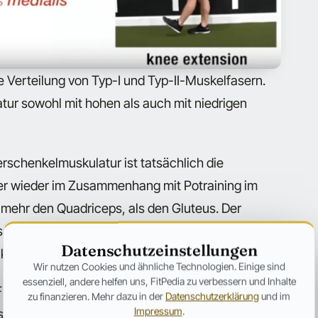
e Verteilung von Typ-I und Typ-II-Muskelfasern.
ur sowohl mit hohen als auch mit niedrigen
rschenkelmuskulatur ist tatsächlich die
er wieder im Zusammenhang mit Potraining im
l mehr den Quadriceps, als den Gluteus. Der
ss man dabei relativ viel Gewicht bewegen kann
Datenschutzeinstellungen
 kann.
Wir nutzen Cookies und ähnliche Technologien. Einige sind
essenziell, andere helfen uns, FitPedia zu verbessern und Inhalte
rontsquats haben Studien übrigens gezeigt, dass
zu finanzieren. Mehr dazu in der
Datenschutzerklärung
und im
Impressum
.
sser ansteuern kann.