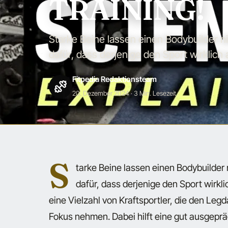
TRAINING!
Starke Beine lassen einen Bodybuilder n
dafür, dass derjenige den Sport wirklich 
Fitpedia Redaktionsteam
20. Dezember 2024
· 3 Min. Lesezeit
S
tarke Beine lassen einen Bodybuilder
dafür, dass derjenige den Sport wirkli
eine Vielzahl von Kraftsportler, die den Legd
Fokus nehmen. Dabei hilft eine gut ausgep