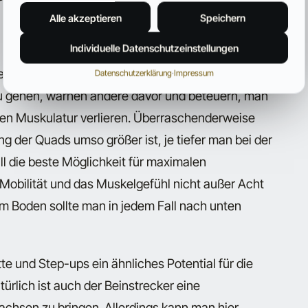
Alle akzeptieren
Speichern
Individuelle Datenschutzeinstellungen
ster unter den Sportlern. Während einige große
Datenschutzerklärung
·
Impressum
 zu gehen, warnen andere davor und beteuern, man
den Muskulatur verlieren. Überraschenderweise
g der Quads umso größer ist, je tiefer man bei der
ll die beste Möglichkeit für maximalen
obilität und das Muskelgefühl nicht außer Acht
um Boden sollte man in jedem Fall nach unten
 und Step-ups ein ähnliches Potential für die
ürlich ist auch der Beinstrecker eine
hsen zu bringen. Allerdings kann man hier