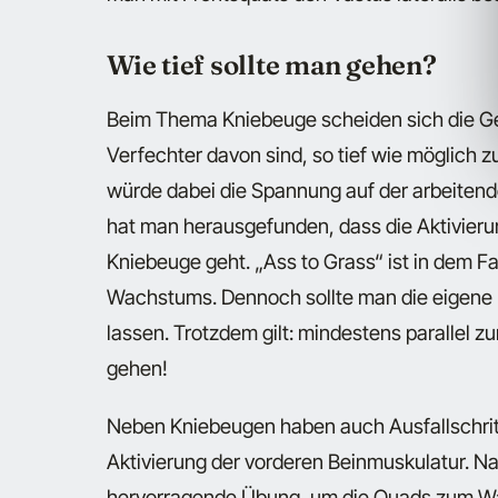
Wie tief sollte man gehen?
Beim Thema Kniebeuge scheiden sich die Gei
Verfechter davon sind, so tief wie möglich
würde dabei die Spannung auf der arbeiten
hat man herausgefunden, dass die Aktivierun
Kniebeuge geht. „Ass to Grass“ ist in dem Fa
Wachstums. Dennoch sollte man die eigene M
lassen. Trotzdem gilt: mindestens parallel z
gehen!
Neben Kniebeugen haben auch Ausfallschritte
Aktivierung der vorderen Beinmuskulatur. Nat
hervorragende Übung, um die Quads zum Wac