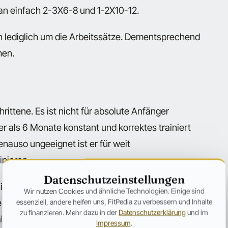
man einfach 2-3X6-8 und 1-2X10-12.
 lediglich um die Arbeitssätze. Dementsprechend
men.
rittene. Es ist nicht für absolute Anfänger
r als 6 Monate konstant und korrektes trainiert
enauso ungeeignet ist er für weit
inieren.
Datenschutzeinstellungen
rainingseinheiten pro Woche zu viel ist, können ein
Wir nutzen Cookies und ähnliche Technologien. Einige sind
seinheiten pro Woche durchfürhen. Daran
essenziell, andere helfen uns, FitPedia zu verbessern und Inhalte
zu finanzieren. Mehr dazu in der
Datenschutzerklärung
und im
alternierendem Wechsel der Trainingseinheiten
Impressum
.