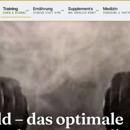
Training
Ernährung
Supplements
Medizin
EISEN & EVIDENZ
STUDIEN STATT HYPE
WAS WIRKLICH WIRKT
FORSCHUNG & FAKTE
d – das optimale