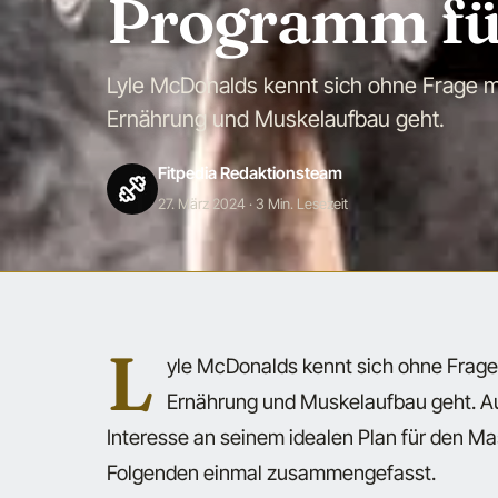
Programm fü
Lyle McDonalds kennt sich ohne Frage m
Ernährung und Muskelaufbau geht.
Fitpedia Redaktionsteam
27. März 2024
· 3 Min. Lesezeit
L
yle McDonalds kennt sich ohne Frage
Ernährung und Muskelaufbau geht. Au
Interesse an seinem idealen Plan für den M
Folgenden einmal zusammengefasst.