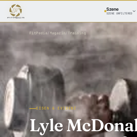
Szene
SZENE UNFILTERED
FitPedia
/
Magazin
/
Training
EISEN & EVIDENZ
Lyle McDonal