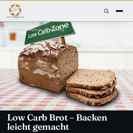
FitPedia
/
Magazin
/
Ernährung
STUDIEN STATT HYPE
Low Carb Brot – Backen
leicht gemacht