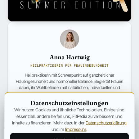
Anna Hartwig
HEILPRAKTIKERIN FÜR FRAUENGESUNDHEIT
Heilpraktikerin mit Schwerpunkt auf ganzheitlicher
Frauengesundheit und hormoneller Balance. Begleitet Frauen
dabei, ihr Wohlbefinden mit natürlichen, individuellen und
fundierten Ansätzen nachhaltig zu verbessern.
Datenschutzeinstellungen
Profil und weitere Beiträge →
Wir nutzen Cookies und ähnliche Technologien. Einige sind
essenziell, andere helfen uns, FitPedia zu verbessern und
ANZEIGE
Inhalte zu finanzieren. Mehr dazu in der
Datenschutzerklärung
und im
Impressum
.