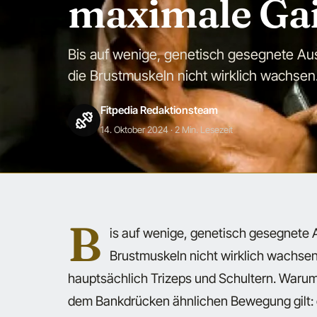
maximale Ga
Bis auf wenige, genetisch gesegnete Au
die Brustmuskeln nicht wirklich wachsen
Fitpedia Redaktionsteam
14. Oktober 2024
· 2 Min. Lesezeit
B
is auf wenige, genetisch gesegnete
Brustmuskeln nicht wirklich wachsen
hauptsächlich Trizeps und Schultern. Warum?
dem Bankdrücken ähnlichen Bewegung gilt: d