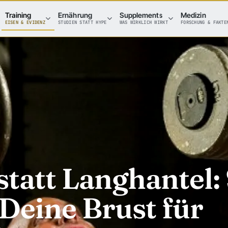
Training
Ernährung
Supplements
Medizin
EISEN & EVIDENZ
STUDIEN STATT HYPE
WAS WIRKLICH WIRKT
FORSCHUNG & FAKTE
tatt Langhantel:
 Deine Brust für