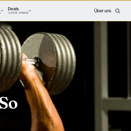
Deals
Über uns
N
CLEVER SPAREN
 So