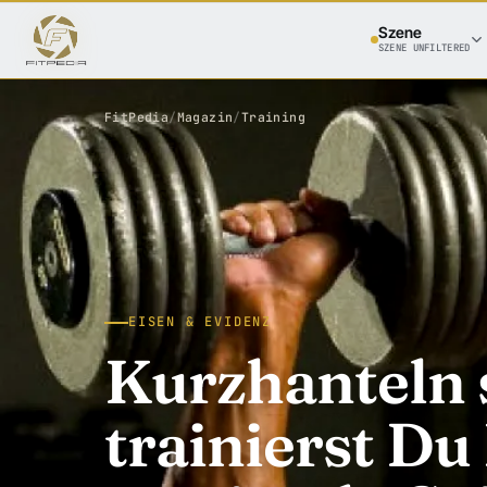
Szene
SZENE UNFILTERED
FitPedia
/
Magazin
/
Training
EISEN & EVIDENZ
Kurzhanteln s
trainierst Du