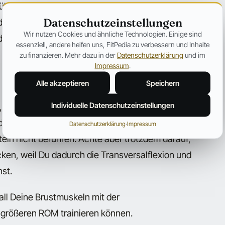
ühren. Allerdings gehen dabei wertvolle
Datenschutzeinstellungen
n Kurzhanteln ist nur dann effektiv, wenn die
Wir nutzen Cookies und ähnliche Technologien. Einige sind
nde der Bewegung sind.
essenziell, andere helfen uns, FitPedia zu verbessern und Inhalte
zu finanzieren. Mehr dazu in der
Datenschutzerklärung
und im
Impressum
.
Alle akzeptieren
Speichern
Individuelle Datenschutzeinstellungen
rück sie gleichzeitig auch nach „innen“. Stell Dir
drücken – ähnlich wie bei Fliegenden. Am oberen
Datenschutzerklärung
·
Impressum
eln nicht berühren. Achte aber trotzdem darauf,
ken, weil Du dadurch die Transversalflexion und
st.
Fall Deine Brustmuskeln mit der
größeren ROM trainieren können.