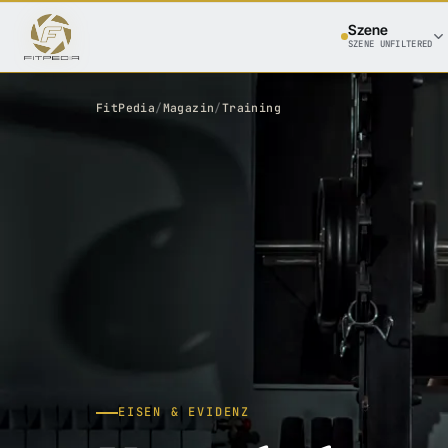
Szene
SZENE UNFILTERED
FitPedia
/
Magazin
/
Training
EISEN & EVIDENZ