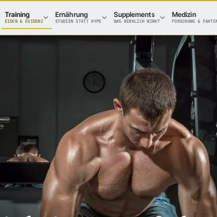
Training
Ernährung
Supplements
Medizin
EISEN & EVIDENZ
STUDIEN STATT HYPE
WAS WIRKLICH WIRKT
FORSCHUNG & FAKTE