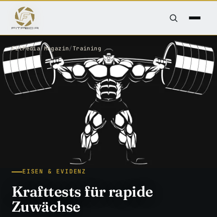
FitPedia
/
Magazin
/
Training
EISEN & EVIDENZ
Krafttests für rapide
Zuwächse